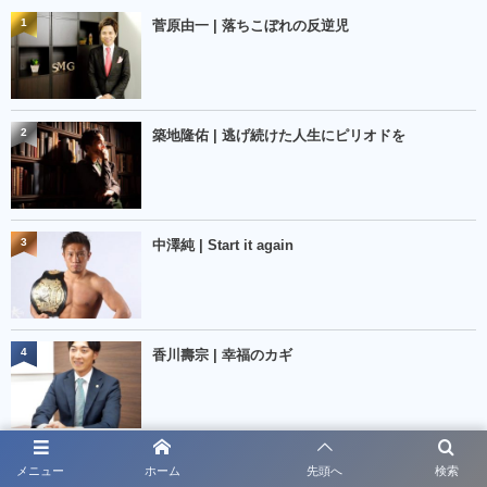
1
菅原由一 | 落ちこぼれの反逆児
2
築地隆佑 | 逃げ続けた人生にピリオドを
3
中澤純 | Start it again
4
香川壽宗 | 幸福のカギ
5
日高容子 | 花は心のラブレター
メニュー
ホーム
先頭へ
検索