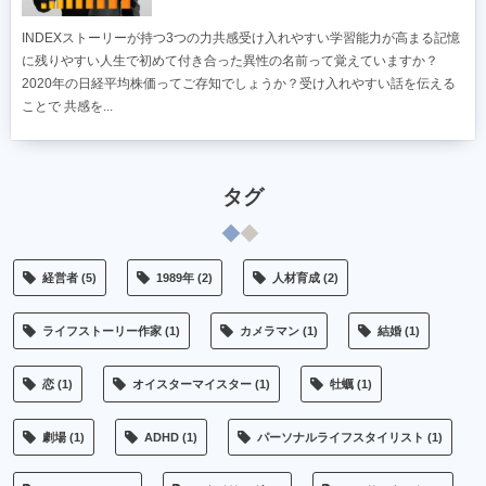
INDEXストーリーが持つ3つの力共感受け入れやすい学習能力が高まる記憶
に残りやすい人生で初めて付き合った異性の名前って覚えていますか？
2020年の日経平均株価ってご存知でしょうか？受け入れやすい話を伝える
ことで 共感を...
タグ
経営者
(5)
1989年
(2)
人材育成
(2)
ライフストーリー作家
(1)
カメラマン
(1)
結婚
(1)
恋
(1)
オイスターマイスター
(1)
牡蠣
(1)
劇場
(1)
ADHD
(1)
パーソナルライフスタイリスト
(1)