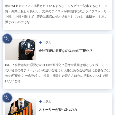
巷のWEBメディアに掲載されているようなインタビュー記事でもなく、自
費・商業出版とも異なり、文体のテイストが特徴的なのがライフストーリー
小説。 小説と聞けば、普通は書店に並ぶ娯楽としての本（出版物）を思い
浮かべるのではな...
10
4
コラム
会社存続に必要なのは○○の可視化？
INDEX会社存続に必要なのは○○の可視化？思考や軌跡は形として残ってい
ない社員のモチベーションの違い会社にも人格はある会社存続に必要なのは
○○の可視化？ 一念発起し、起業・開業した皆さんは今の活動をいつまで続
けたいと考...
10
4
コラム
ストーリーが持つ3つの力