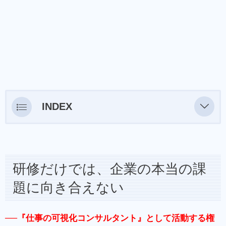
INDEX
研修だけでは、企業の本当の課題に向き合え
ない
人材育成現場は常に変化しているからこそ、
研修だけでは、企業の本当の課
改革を
題に向き合えない
【 以下のお悩みを抱える方のお力になれま
す 】
──『仕事の可視化コンサルタント』として活動する権