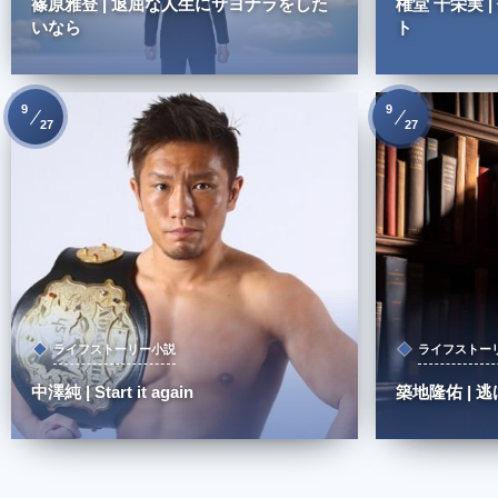
篠原雅登 | 退屈な人生にサヨナラをした
権堂 千栄実 
いなら
ト
9
9
27
27
ライフストーリー小説
ライフストー
中澤純 | Start it again
築地隆佑 |
0