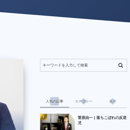
人気の記事
カテゴリー
タグ
1
菅原由一 | 落ちこぼれの反逆
児