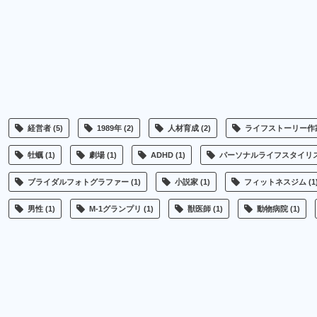
経営者
(5)
1989年
(2)
人材育成
(2)
ライフストーリー作
牡蠣
(1)
劇場
(1)
ADHD
(1)
パーソナルライフスタイリ
ブライダルフォトグラファー
(1)
小説家
(1)
フィットネスジム
(1
男性
(1)
M-1グランプリ
(1)
獣医師
(1)
動物病院
(1)