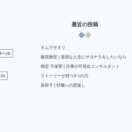
最近の投稿
キムラサオリ
ター
(1)
篠原雅登 | 退屈な人生にサヨナラをしたいなら
権堂 千栄実 | 仕事の可視化コンサルタント
ストーリーが持つ3つの力
(1)
泉祥子 | 牡蠣への恩返し