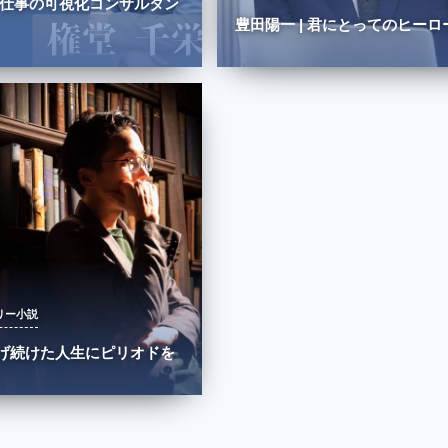
| 仕事の可視化コンサルタン
豊田陽一 | 君にとってのヒーロ
0
リー小説
 逃げ続けた人生にピリオドを
0