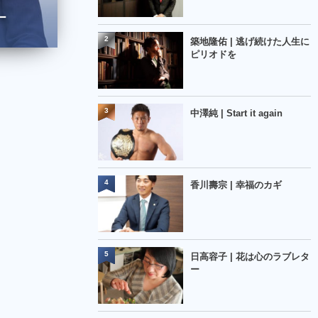
ー
2
築地隆佑 | 逃げ続けた人生に
ピリオドを
3
中澤純 | Start it again
4
香川壽宗 | 幸福のカギ
5
日高容子 | 花は心のラブレタ
ー