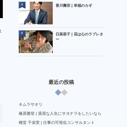
4
香川壽宗 | 幸福のカギ
ス
5
日高容子 | 花は心のラブレタ
ー
イ
最近の投稿
キムラサオリ
篠原雅登 | 退屈な人生にサヨナラをしたいなら
権堂 千栄実 | 仕事の可視化コンサルタント