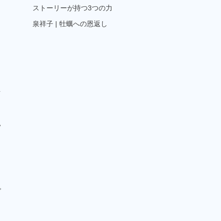
ストーリーが持つ3つの力
泉祥子 | 牡蠣への恩返し
そ
・
い
で