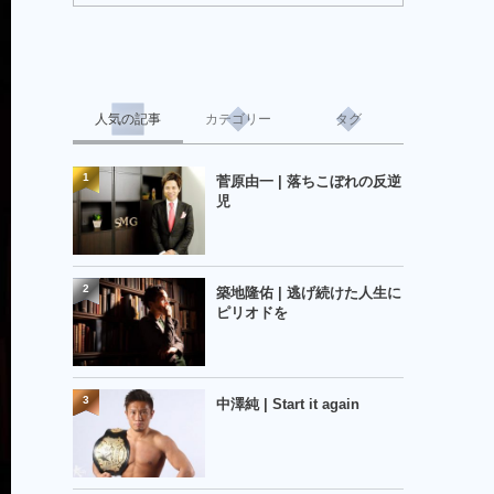
人気の記事
カテゴリー
タグ
1
菅原由一 | 落ちこぼれの反逆
児
2
築地隆佑 | 逃げ続けた人生に
ピリオドを
3
中澤純 | Start it again